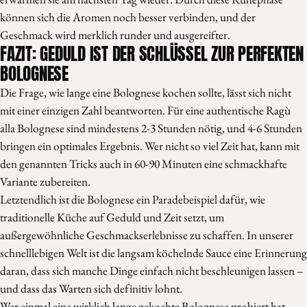
können sich die Aromen noch besser verbinden, und der
Geschmack wird merklich runder und ausgereifter.
FAZIT: GEDULD IST DER SCHLÜSSEL ZUR PERFEKTEN
BOLOGNESE
Die Frage, wie lange eine Bolognese kochen sollte, lässt sich nicht
mit einer einzigen Zahl beantworten. Für eine authentische Ragù
alla Bolognese sind mindestens 2-3 Stunden nötig, und 4-6 Stunden
bringen ein optimales Ergebnis. Wer nicht so viel Zeit hat, kann mit
den genannten Tricks auch in 60-90 Minuten eine schmackhafte
Variante zubereiten.
Letztendlich ist die Bolognese ein Paradebeispiel dafür, wie
traditionelle Küche auf Geduld und Zeit setzt, um
außergewöhnliche Geschmackserlebnisse zu schaffen. In unserer
schnelllebigen Welt ist die langsam köchelnde Sauce eine Erinnerung
daran, dass sich manche Dinge einfach nicht beschleunigen lassen –
und dass das Warten sich definitiv lohnt.
Wer einmal eine wirklich lange gekochte Bolognese probiert hat,