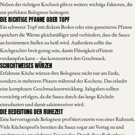
Neben der richtigen Kochzeit gibt es weitere wichtige Faktoren, die
zur perfekten Bolognese beitragen:
DIE RICHTIGE PFANNE ODER TOPF
Ein schwerer Topf mit dickem Boden oder eine gusseiserne Pfanne
speichert die Wärme gleichmäßiger und verhindert, dass die Sauce
an bestimmten Stellen zu heiß wird. Außerdem sollte das
Kochgeschirr breit genug sein, damit Flüssigkeit effizient
verdampfen kann – das konzentriert den Geschmack.
SCHICHTWEISES WÜRZEN
Erfahrene Köche würzen ihre Bolognese nicht nur am Ende,
sondern in mehreren Phasen während des Kochens. Das erlaubt
eine komplexere Geschmacksentwicklung. Salzgaben sollten
vorsichtig erfolgen, da die Sauce durch das lange Köcheln
einreduziert und damit salzintensiver wird.
DIE BEDEUTUNG DER RUHEZEIT
Eine hervorragende Bolognese profitiert enorm von einer Ruhezeit.
Viele Küchenprofis bereiten die Sauce sogar am Vortag zu und
erwärmen sie am nächsten Tag wieder. Durch diese Ruhephase