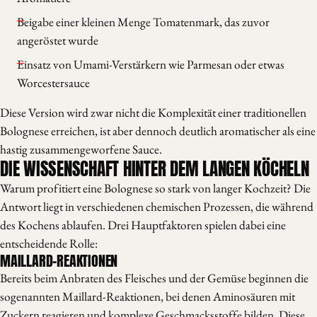
Beigabe einer kleinen Menge Tomatenmark, das zuvor
angeröstet wurde
Einsatz von Umami-Verstärkern wie Parmesan oder etwas
Worcestersauce
Diese Version wird zwar nicht die Komplexität einer traditionellen
Bolognese erreichen, ist aber dennoch deutlich aromatischer als eine
hastig zusammengeworfene Sauce.
DIE WISSENSCHAFT HINTER DEM LANGEN KÖCHELN
Warum profitiert eine Bolognese so stark von langer Kochzeit? Die
Antwort liegt in verschiedenen chemischen Prozessen, die während
des Kochens ablaufen. Drei Hauptfaktoren spielen dabei eine
entscheidende Rolle:
MAILLARD-REAKTIONEN
Bereits beim Anbraten des Fleisches und der Gemüse beginnen die
sogenannten Maillard-Reaktionen, bei denen Aminosäuren mit
Zuckern reagieren und komplexe Geschmacksstoffe bilden. Diese