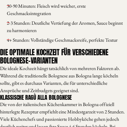
30-90 Minuten: Fleisch wird weicher, erste
Geschmacksintegration
2-3 Stunden: Deutliche Vertiefung der Aromen, Sauce beginnt
zu harmonieren
4+ Stunden: Vollständige Geschmacksreife, perfekte Textur
DIE OPTIMALE KOCHZEIT FÜR VERSCHIEDENE
BOLOGNESE-VARIANTEN
Die ideale Kochzeit hängt tatsächlich von mehreren Faktoren ab.
Während die traditionelle Bolognese aus Bologna lange köcheln
sollte, gibt es durchaus Varianten, die für unterschiedliche
Ansprüche und Zeitbudgets geeignet sind.
KLASSISCHE RAGÙ ALLA BOLOGNESE
Die von der italienischen Küchenkammer in Bologna offiziell
hinterlegte Rezeptur empfiehlt eine Mindestgarzeit von 2 Stunden.
Viele Küchenchefs und passionierte Hobbyköche gehen jedoch
deutlich weiter und lassen ihre Sauce 4-6 Stunden köcheln. Bei