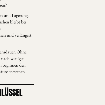
zen?
ren und Lagerung.
schen bleibt bei
s
men und verlängert
bensdauer. Ohne
ts nach wenigen
en beginnen den
äure entstehen.
HLÜSSEL