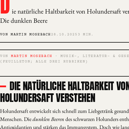
D
ie natürliche Haltbarkeit von Holundersaft v
Die dunklen Beere
VON MARTIN MOSEBACH
28.10.2025
3 MIN.
VON
MARTIN MOSEBACH
· MUSIK-, LITERATUR- & GESE
(FEUILLETON; ALLE DREI RUBRIKEN)
DIE NATÜRLICHE HALTBARKEIT VO
HOLUNDERSAFT VERSTEHEN
Holundersaft entwickelt sich schnell zum Liebgetränk gesund
Menschen. Die
dunklen Beeren
des schwarzen Holunders entha
Antioxidantien und stärken das Immunsystem. Doch wie lange