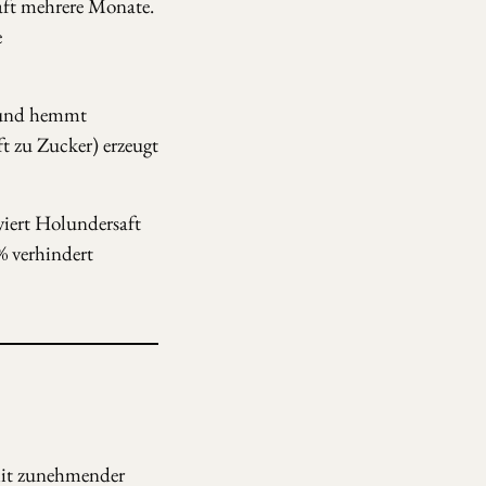
Saft mehrere Monate.
e
 und hemmt
t zu Zucker) erzeugt
iert Holundersaft
% verhindert
mit zunehmender