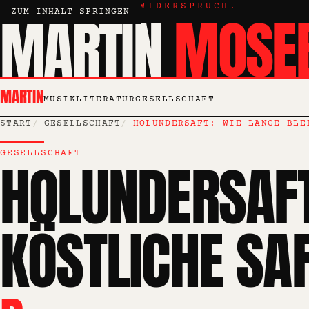
KRITIK, ESSAY, WIDERSPRUCH.
MARTIN
MOSE
ZUM INHALT SPRINGEN
MARTIN
MUSIK
LITERATUR
GESELLSCHAFT
START
GESELLSCHAFT
HOLUNDERSAFT: WIE LANGE BLE
GESELLSCHAFT
HOLUNDERSAFT
KÖSTLICHE SAF