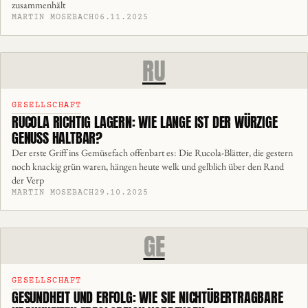
zusammenhält
MARTIN MOSEBACH
06.11.2025
RU
GESELLSCHAFT
RUCOLA RICHTIG LAGERN: WIE LANGE IST DER WÜRZIGE
GENUSS HALTBAR?
Der erste Griff ins Gemüsefach offenbart es: Die Rucola-Blätter, die gestern
noch knackig grün waren, hängen heute welk und gelblich über den Rand
der Verp
MARTIN MOSEBACH
29.10.2025
GE
GESELLSCHAFT
GESUNDHEIT UND ERFOLG: WIE SIE NICHTÜBERTRAGBARE