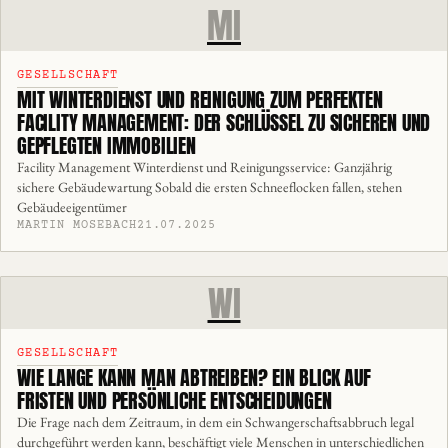
MI
GESELLSCHAFT
MIT WINTERDIENST UND REINIGUNG ZUM PERFEKTEN
FACILITY MANAGEMENT: DER SCHLÜSSEL ZU SICHEREN UND
GEPFLEGTEN IMMOBILIEN
Facility Management Winterdienst und Reinigungsservice: Ganzjährig
sichere Gebäudewartung Sobald die ersten Schneeflocken fallen, stehen
Gebäudeeigentümer
MARTIN MOSEBACH
21.07.2025
WI
GESELLSCHAFT
WIE LANGE KANN MAN ABTREIBEN? EIN BLICK AUF
FRISTEN UND PERSÖNLICHE ENTSCHEIDUNGEN
Die Frage nach dem Zeitraum, in dem ein Schwangerschaftsabbruch legal
durchgeführt werden kann, beschäftigt viele Menschen in unterschiedlichen