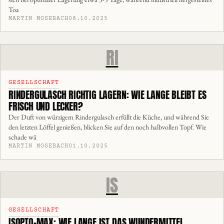
Toa
MARTIN MOSEBACH
08.10.2025
RI
GESELLSCHAFT
RINDERGULASCH RICHTIG LAGERN: WIE LANGE BLEIBT ES
FRISCH UND LECKER?
Der Duft von würzigem Rindergulasch erfüllt die Küche, und während Sie
den letzten Löffel genießen, blicken Sie auf den noch halbvollen Topf. Wie
schade wä
MARTIN MOSEBACH
01.10.2025
IS
GESELLSCHAFT
ISOPTO-MAX: WIE LANGE IST DAS WUNDERMITTEL