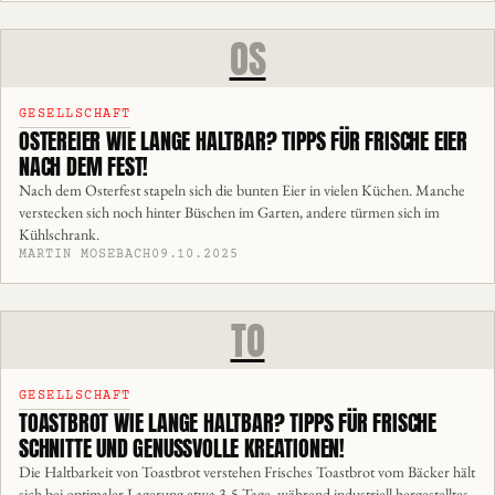
OS
GESELLSCHAFT
OSTEREIER WIE LANGE HALTBAR? TIPPS FÜR FRISCHE EIER
NACH DEM FEST!
Nach dem Osterfest stapeln sich die bunten Eier in vielen Küchen. Manche
verstecken sich noch hinter Büschen im Garten, andere türmen sich im
Kühlschrank.
MARTIN MOSEBACH
09.10.2025
TO
GESELLSCHAFT
TOASTBROT WIE LANGE HALTBAR? TIPPS FÜR FRISCHE
SCHNITTE UND GENUSSVOLLE KREATIONEN!
Die Haltbarkeit von Toastbrot verstehen Frisches Toastbrot vom Bäcker hält
sich bei optimaler Lagerung etwa 3-5 Tage, während industriell hergestelltes