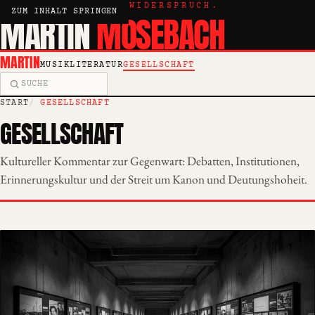
KRITIK, ESSAY, WIDERSPRUCH.
ZUM INHALT SPRINGEN
MARTIN
MOSEBACH
MARTIN
MUSIK
LITERATUR
GESELLSCHAFT
Suche
START
GESELLSCHAFT
GESELLSCHAFT
Kultureller Kommentar zur Gegenwart: Debatten, Institutionen,
Erinnerungskultur und der Streit um Kanon und Deutungshoheit.