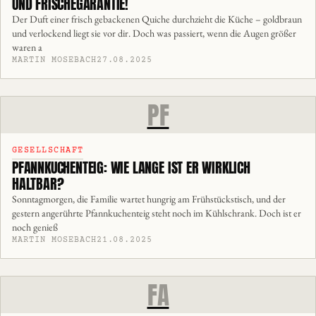
UND FRISCHEGARANTIE!
Der Duft einer frisch gebackenen Quiche durchzieht die Küche – goldbraun
und verlockend liegt sie vor dir. Doch was passiert, wenn die Augen größer
waren a
MARTIN MOSEBACH
27.08.2025
PF
GESELLSCHAFT
PFANNKUCHENTEIG: WIE LANGE IST ER WIRKLICH
HALTBAR?
Sonntagmorgen, die Familie wartet hungrig am Frühstückstisch, und der
gestern angerührte Pfannkuchenteig steht noch im Kühlschrank. Doch ist er
noch genieß
MARTIN MOSEBACH
21.08.2025
FA