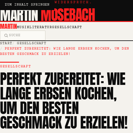
KRITIK, ESSAY, WIDERSPRUCH.
ZUM INHALT SPRINGEN
MARTIN
MOSEBACH
MARTIN
MUSIK
LITERATUR
GESELLSCHAFT
Suche
START
GESELLSCHAFT
PERFEKT ZUBEREITET: WIE LANGE ERBSEN KOCHEN, UM DEN
BESTEN GESCHMACK ZU ERZIELEN!
GESELLSCHAFT
PERFEKT ZUBEREITET: WIE
LANGE ERBSEN KOCHEN,
UM DEN BESTEN
GESCHMACK ZU ERZIELEN!