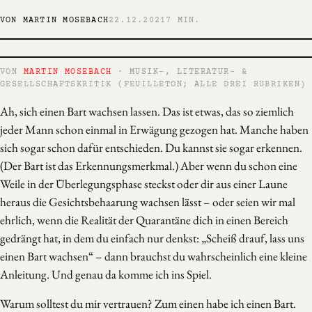
VON MARTIN MOSEBACH
22.12.2021
7 MIN.
VON
MARTIN MOSEBACH
· MUSIK-, LITERATUR- &
GESELLSCHAFTSKRITIK (FEUILLETON; ALLE DREI RUBRIKEN)
Ah, sich einen Bart wachsen lassen. Das ist etwas, das so ziemlich
jeder Mann schon einmal in Erwägung gezogen hat. Manche haben
sich sogar schon dafür entschieden. Du kannst sie sogar erkennen.
(Der Bart ist das Erkennungsmerkmal.) Aber wenn du schon eine
Weile in der Überlegungsphase steckst oder dir aus einer Laune
heraus die Gesichtsbehaarung wachsen lässt – oder seien wir mal
ehrlich, wenn die Realität der Quarantäne dich in einen Bereich
gedrängt hat, in dem du einfach nur denkst: „Scheiß drauf, lass uns
einen Bart wachsen“ – dann brauchst du wahrscheinlich eine kleine
Anleitung. Und genau da komme ich ins Spiel.
Warum solltest du mir vertrauen? Zum einen habe ich einen Bart.