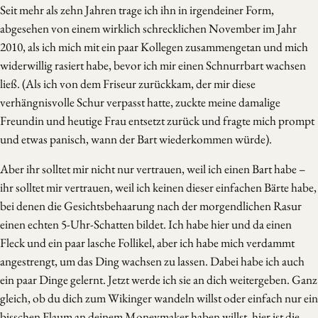
Seit mehr als zehn Jahren trage ich ihn in irgendeiner Form,
abgesehen von einem wirklich schrecklichen November im Jahr
2010, als ich mich mit ein paar Kollegen zusammengetan und mich
widerwillig rasiert habe, bevor ich mir einen Schnurrbart wachsen
ließ. (Als ich von dem Friseur zurückkam, der mir diese
verhängnisvolle Schur verpasst hatte, zuckte meine damalige
Freundin und heutige Frau entsetzt zurück und fragte mich prompt
und etwas panisch, wann der Bart wiederkommen würde).
Aber ihr solltet mir nicht nur vertrauen, weil ich einen Bart habe –
ihr solltet mir vertrauen, weil ich keinen dieser einfachen Bärte habe,
bei denen die Gesichtsbehaarung nach der morgendlichen Rasur
einen echten 5-Uhr-Schatten bildet. Ich habe hier und da einen
Fleck und ein paar lasche Follikel, aber ich habe mich verdammt
angestrengt, um das Ding wachsen zu lassen. Dabei habe ich auch
ein paar Dinge gelernt. Jetzt werde ich sie an dich weitergeben. Ganz
gleich, ob du dich zum Wikinger wandeln willst oder einfach nur ein
bisschen Flaum an deinem Moneymaker haben willst, hier ist die