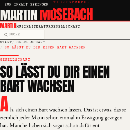
KRITIK, ESSAY, WIDERSPRUCH.
ZUM INHALT SPRINGEN
MARTIN
MOSEBACH
MARTIN
MUSIK
LITERATUR
GESELLSCHAFT
Suche
START
GESELLSCHAFT
SO LÄSST DU DIR EINEN BART WACHSEN
GESELLSCHAFT
SO LÄSST DU DIR EINEN
BART WACHSEN
A
h, sich einen Bart wachsen lassen. Das ist etwas, das so
ziemlich jeder Mann schon einmal in Erwägung gezogen
hat. Manche haben sich sogar schon dafür ent