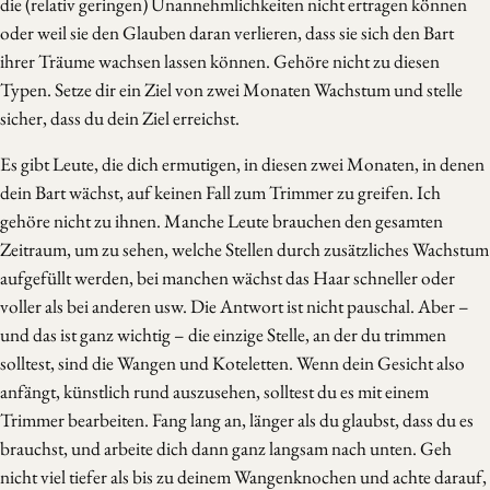
die (relativ geringen) Unannehmlichkeiten nicht ertragen können
oder weil sie den Glauben daran verlieren, dass sie sich den Bart
ihrer Träume wachsen lassen können. Gehöre nicht zu diesen
Typen. Setze dir ein Ziel von zwei Monaten Wachstum und stelle
sicher, dass du dein Ziel erreichst.
Es gibt Leute, die dich ermutigen, in diesen zwei Monaten, in denen
dein Bart wächst, auf keinen Fall zum Trimmer zu greifen. Ich
gehöre nicht zu ihnen. Manche Leute brauchen den gesamten
Zeitraum, um zu sehen, welche Stellen durch zusätzliches Wachstum
aufgefüllt werden, bei manchen wächst das Haar schneller oder
voller als bei anderen usw. Die Antwort ist nicht pauschal. Aber –
und das ist ganz wichtig – die einzige Stelle, an der du trimmen
solltest, sind die Wangen und Koteletten. Wenn dein Gesicht also
anfängt, künstlich rund auszusehen, solltest du es mit einem
Trimmer bearbeiten. Fang lang an, länger als du glaubst, dass du es
brauchst, und arbeite dich dann ganz langsam nach unten. Geh
nicht viel tiefer als bis zu deinem Wangenknochen und achte darauf,