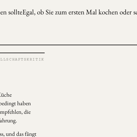
n sollteEgal, ob Sie zum ersten Mal kochen oder s
LLSCHAFTSKRITIK
 Küche
nbedingt haben
empfehlen, die
fahrung.
ss, und das fängt