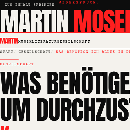
KRITIK, ESSAY, WIDERSPRUCH.
MARTIN
MOSE
ZUM INHALT SPRINGEN
MARTIN
MUSIK
LITERATUR
GESELLSCHAFT
START
GESELLSCHAFT
WAS BENÖTIGE ICH ALLES IN D
GESELLSCHAFT
WAS BENÖTIGE 
UM DURCHZUS