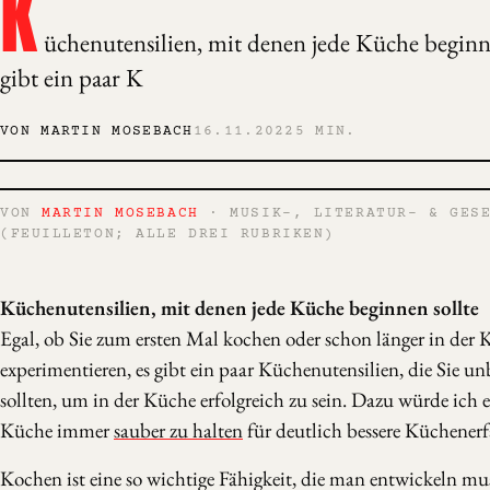
K
üchenutensilien, mit denen jede Küche beginne
gibt ein paar K
VON MARTIN MOSEBACH
16.11.2022
5 MIN.
VON
MARTIN MOSEBACH
· MUSIK-, LITERATUR- & GESE
(FEUILLETON; ALLE DREI RUBRIKEN)
Küchenutensilien, mit denen jede Küche beginnen sollte
Egal, ob Sie zum ersten Mal kochen oder schon länger in der
experimentieren, es gibt ein paar Küchenutensilien, die Sie u
sollten, um in der Küche erfolgreich zu sein. Dazu würde ich 
Küche immer
sauber zu halten
für deutlich bessere Küchener
Kochen ist eine so wichtige Fähigkeit, die man entwickeln mu