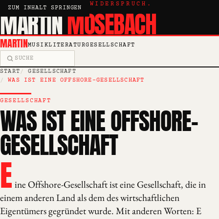
KRITIK, ESSAY, WIDERSPRUCH.
ZUM INHALT SPRINGEN
MARTIN
MOSEBACH
MARTIN
MUSIK
LITERATUR
GESELLSCHAFT
Suche
START
GESELLSCHAFT
WAS IST EINE OFFSHORE-GESELLSCHAFT
GESELLSCHAFT
WAS IST EINE OFFSHORE-
GESELLSCHAFT
E
ine Offshore-Gesellschaft ist eine Gesellschaft, die in
einem anderen Land als dem des wirtschaftlichen
Eigentümers gegründet wurde. Mit anderen Worten: E