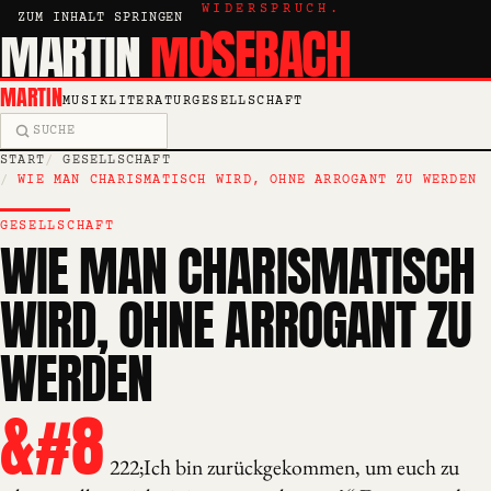
KRITIK, ESSAY, WIDERSPRUCH.
ZUM INHALT SPRINGEN
MARTIN
MOSEBACH
MARTIN
MUSIK
LITERATUR
GESELLSCHAFT
Suche
START
GESELLSCHAFT
WIE MAN CHARISMATISCH WIRD, OHNE ARROGANT ZU WERDEN
GESELLSCHAFT
WIE MAN CHARISMATISCH
WIRD, OHNE ARROGANT ZU
WERDEN
&#8
222;Ich bin zurückgekommen, um euch zu