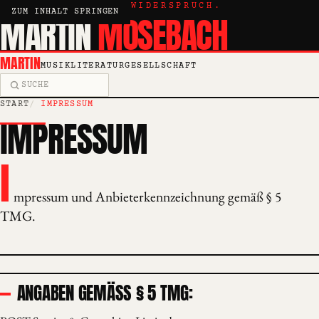
KRITIK, ESSAY, WIDERSPRUCH.
ZUM INHALT SPRINGEN
MARTIN
MOSEBACH
MARTIN
MUSIK
LITERATUR
GESELLSCHAFT
Suche
START
IMPRESSUM
IMPRESSUM
I
mpressum und Anbieterkennzeichnung gemäß § 5
TMG.
ANGABEN GEMÄSS § 5 TMG: