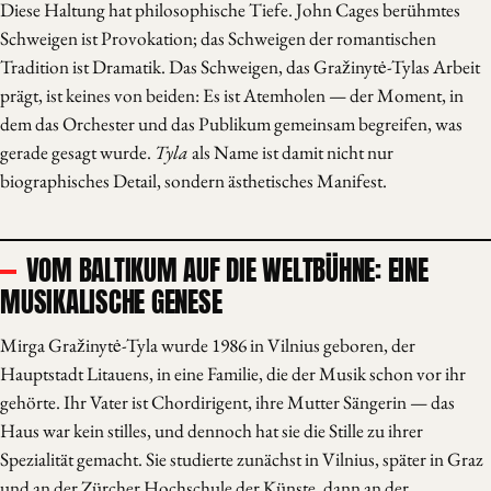
Diese Haltung hat philosophische Tiefe. John Cages berühmtes
Schweigen ist Provokation; das Schweigen der romantischen
Tradition ist Dramatik. Das Schweigen, das Gražinytė-Tylas Arbeit
prägt, ist keines von beiden: Es ist Atemholen — der Moment, in
dem das Orchester und das Publikum gemeinsam begreifen, was
gerade gesagt wurde.
Tyla
als Name ist damit nicht nur
biographisches Detail, sondern ästhetisches Manifest.
VOM BALTIKUM AUF DIE WELTBÜHNE: EINE
MUSIKALISCHE GENESE
Mirga Gražinytė-Tyla wurde 1986 in Vilnius geboren, der
Hauptstadt Litauens, in eine Familie, die der Musik schon vor ihr
gehörte. Ihr Vater ist Chordirigent, ihre Mutter Sängerin — das
Haus war kein stilles, und dennoch hat sie die Stille zu ihrer
Spezialität gemacht. Sie studierte zunächst in Vilnius, später in Graz
und an der Zürcher Hochschule der Künste, dann an der