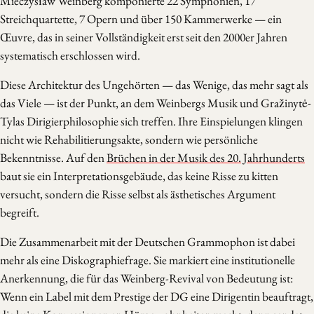
Mieczysław Weinberg komponierte 22 Symphonien, 17
Streichquartette, 7 Opern und über 150 Kammerwerke — ein
Œuvre, das in seiner Vollständigkeit erst seit den 2000er Jahren
systematisch erschlossen wird.
Diese Architektur des Ungehörten — das Wenige, das mehr sagt als
das Viele — ist der Punkt, an dem Weinbergs Musik und Gražinytė-
Tylas Dirigierphilosophie sich treffen. Ihre Einspielungen klingen
nicht wie Rehabilitierungsakte, sondern wie persönliche
Bekenntnisse. Auf den
Brüchen in der Musik des 20. Jahrhunderts
baut sie ein Interpretationsgebäude, das keine Risse zu kitten
versucht, sondern die Risse selbst als ästhetisches Argument
begreift.
Die Zusammenarbeit mit der Deutschen Grammophon ist dabei
mehr als eine Diskographiefrage. Sie markiert eine institutionelle
Anerkennung, die für das Weinberg-Revival von Bedeutung ist:
Wenn ein Label mit dem Prestige der DG eine Dirigentin beauftragt,