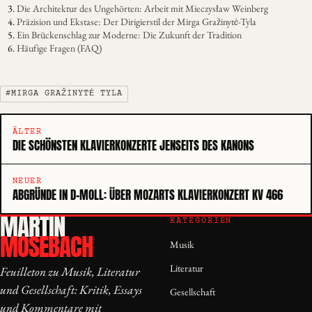
Die Architektur des Ungehörten: Arbeit mit Mieczysław Weinberg
Präzision und Ekstase: Der Dirigierstil der Mirga Gražinytė-Tyla
Ein Brückenschlag zur Moderne: Die Zukunft der Tradition
Häufige Fragen (FAQ)
#MIRGA GRAŽINYTĖ TYLA
ÄLTER
DIE SCHÖNSTEN KLAVIERKONZERTE JENSEITS DES KANONS
NEUER
ABGRÜNDE IN D-MOLL: ÜBER MOZARTS KLAVIERKONZERT KV 466
MARTIN
KATEGORIEN
MOSEBACH
Musik
Literatur
Feuilleton zu Musik, Literatur
und Gesellschaft: Kritik, Essays
Gesellschaft
und Kommentare mit