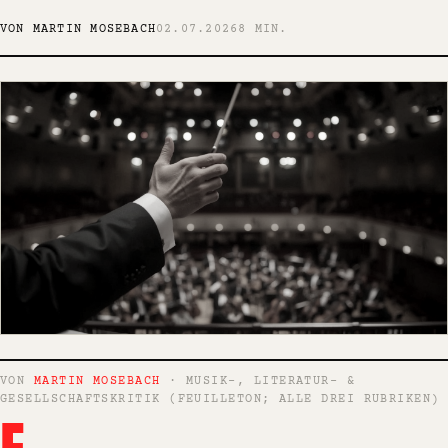
VON MARTIN MOSEBACH
02.07.2026
8 MIN.
VON
MARTIN MOSEBACH
· MUSIK-, LITERATUR- &
GESELLSCHAFTSKRITIK (FEUILLETON; ALLE DREI RUBRIKEN)