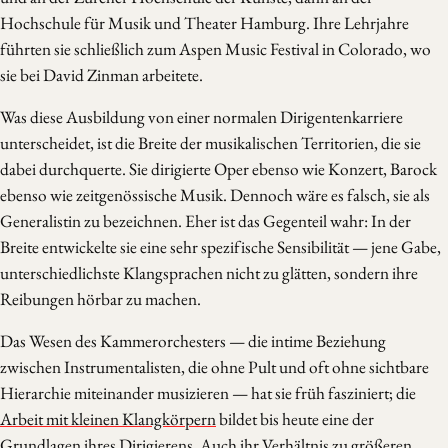
Hochschule für Musik und Theater Hamburg. Ihre Lehrjahre
führten sie schließlich zum Aspen Music Festival in Colorado, wo
sie bei David Zinman arbeitete.
Was diese Ausbildung von einer normalen Dirigentenkarriere
unterscheidet, ist die Breite der musikalischen Territorien, die sie
dabei durchquerte. Sie dirigierte Oper ebenso wie Konzert, Barock
ebenso wie zeitgenössische Musik. Dennoch wäre es falsch, sie als
Generalistin zu bezeichnen. Eher ist das Gegenteil wahr: In der
Breite entwickelte sie eine sehr spezifische Sensibilität — jene Gabe,
unterschiedlichste Klangsprachen nicht zu glätten, sondern ihre
Reibungen hörbar zu machen.
Das Wesen des Kammerorchesters — die intime Beziehung
zwischen Instrumentalisten, die ohne Pult und oft ohne sichtbare
Hierarchie miteinander musizieren — hat sie früh fasziniert; die
Arbeit mit kleinen Klangkörpern
bildet bis heute eine der
Grundlagen ihres Dirigierens. Auch ihr Verhältnis zu größeren