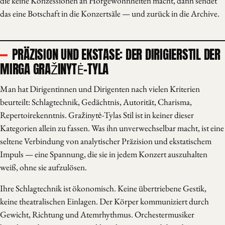
die keine Konzessionen an Hörgewohnheiten macht, dann sendet
das eine Botschaft in die Konzertsäle — und zurück in die Archive.
PRÄZISION UND EKSTASE: DER DIRIGIERSTIL DER
MIRGA GRAŽINYTĖ-TYLA
Man hat Dirigentinnen und Dirigenten nach vielen Kriterien
beurteilt: Schlagtechnik, Gedächtnis, Autorität, Charisma,
Repertoirekenntnis. Gražinytė-Tylas Stil ist in keiner dieser
Kategorien allein zu fassen. Was ihn unverwechselbar macht, ist eine
seltene Verbindung von analytischer Präzision und ekstatischem
Impuls — eine Spannung, die sie in jedem Konzert auszuhalten
weiß, ohne sie aufzulösen.
Ihre Schlagtechnik ist ökonomisch. Keine übertriebene Gestik,
keine theatralischen Einlagen. Der Körper kommuniziert durch
Gewicht, Richtung und Atemrhythmus. Orchestermusiker