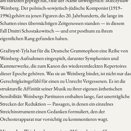
am stärksten geprägt hat, fiele der Name unweigerlich: Mieczysław
Weinberg. Der polnisch-sowjetisch-jüdische Komponist (1919–
1996) gehört zu jenen Figuren des 20. Jahrhunderts, die lange im
Schatten eines übermächtigen Zeitgenossen standen — in diesem
Fall Dmitri Schostakowitsch — und erst posthum zu ihrem
eigentlichen Rang gefunden haben.
Gražinytė-Tyla hat für die Deutsche Grammophon eine Reihe von
Weinberg-Aufnahmen eingespielt, darunter Symphonien und
Kammerwerke, die zum Kanon des wiederentdeckten Repertoires
dieser Epoche gehören. Was sie an Weinberg bindet, ist nicht nur das
Gerechtigkeitsgefühl für einen zu Unrecht Vergessenen. Es ist die
strukturelle Affinität seiner Musik zu ihrer eigenen ästhetischen
Sensibilität: Weinbergs Partituren enthalten lange, fast unerträgliche
Strecken der Reduktion — Passagen, in denen ein einzelnes
Streichinstrument einen Gedanken formuliert, den der
Orchesterapparat nur vorsichtig zu kommentieren wagt.