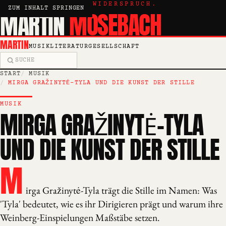
KRITIK, ESSAY, WIDERSPRUCH.
ZUM INHALT SPRINGEN
MARTIN
MOSEBACH
MARTIN
MUSIK
LITERATUR
GESELLSCHAFT
Suche
START
MUSIK
MIRGA GRAŽINYTĖ-TYLA UND DIE KUNST DER STILLE
MUSIK
MIRGA GRAŽINYTĖ-TYLA
UND DIE KUNST DER STILLE
M
irga Gražinytė-Tyla trägt die Stille im Namen: Was
'Tyla' bedeutet, wie es ihr Dirigieren prägt und warum ihre
Weinberg-Einspielungen Maßstäbe setzen.