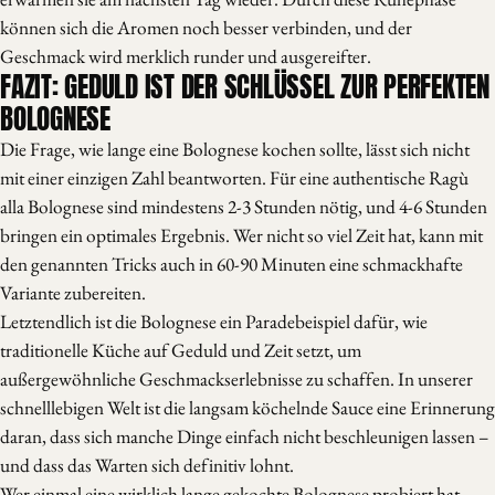
können sich die Aromen noch besser verbinden, und der
Geschmack wird merklich runder und ausgereifter.
FAZIT: GEDULD IST DER SCHLÜSSEL ZUR PERFEKTEN
BOLOGNESE
Die Frage, wie lange eine Bolognese kochen sollte, lässt sich nicht
mit einer einzigen Zahl beantworten. Für eine authentische Ragù
alla Bolognese sind mindestens 2-3 Stunden nötig, und 4-6 Stunden
bringen ein optimales Ergebnis. Wer nicht so viel Zeit hat, kann mit
den genannten Tricks auch in 60-90 Minuten eine schmackhafte
Variante zubereiten.
Letztendlich ist die Bolognese ein Paradebeispiel dafür, wie
traditionelle Küche auf Geduld und Zeit setzt, um
außergewöhnliche Geschmackserlebnisse zu schaffen. In unserer
schnelllebigen Welt ist die langsam köchelnde Sauce eine Erinnerung
daran, dass sich manche Dinge einfach nicht beschleunigen lassen –
und dass das Warten sich definitiv lohnt.
Wer einmal eine wirklich lange gekochte Bolognese probiert hat,