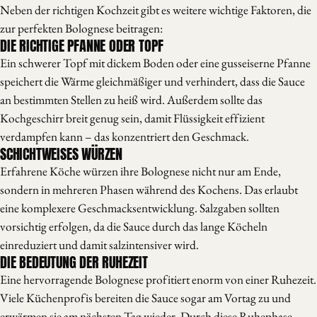
Neben der richtigen Kochzeit gibt es weitere wichtige Faktoren, die
zur perfekten Bolognese beitragen:
DIE RICHTIGE PFANNE ODER TOPF
Ein schwerer Topf mit dickem Boden oder eine gusseiserne Pfanne
speichert die Wärme gleichmäßiger und verhindert, dass die Sauce
an bestimmten Stellen zu heiß wird. Außerdem sollte das
Kochgeschirr breit genug sein, damit Flüssigkeit effizient
verdampfen kann – das konzentriert den Geschmack.
SCHICHTWEISES WÜRZEN
Erfahrene Köche würzen ihre Bolognese nicht nur am Ende,
sondern in mehreren Phasen während des Kochens. Das erlaubt
eine komplexere Geschmacksentwicklung. Salzgaben sollten
vorsichtig erfolgen, da die Sauce durch das lange Köcheln
einreduziert und damit salzintensiver wird.
DIE BEDEUTUNG DER RUHEZEIT
Eine hervorragende Bolognese profitiert enorm von einer Ruhezeit.
Viele Küchenprofis bereiten die Sauce sogar am Vortag zu und
erwärmen sie am nächsten Tag wieder. Durch diese Ruhephase