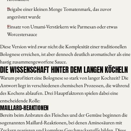
Beigabe einer kleinen Menge Tomatenmark, das zuvor
angeröstet wurde
Einsatz von Umami-Verstärkern wie Parmesan oder etwas
Worcestersauce
Diese Version wird zwar nicht die Komplexität einer traditionellen
Bolognese erreichen, ist aber dennoch deutlich aromatischer als eine
hastig zusammengeworfene Sauce.
DIE WISSENSCHAFT HINTER DEM LANGEN KÖCHELN
Warum profitiert eine Bolognese so stark von langer Kochzeit? Die
Antwort liegt in verschiedenen chemischen Prozessen, die während
des Kochens ablaufen. Drei Hauptfaktoren spielen dabei eine
entscheidende Rolle:
MAILLARD-REAKTIONEN
Bereits beim Anbraten des Fleisches und der Gemüse beginnen die
sogenannten Maillard-Reaktionen, bei denen Aminosäuren mit
Zuckern reagieren und komplexe Geschmacksstoffe bilden. Diese