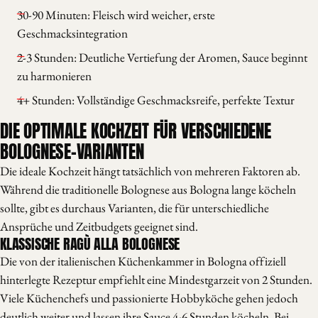
30-90 Minuten: Fleisch wird weicher, erste
Geschmacksintegration
2-3 Stunden: Deutliche Vertiefung der Aromen, Sauce beginnt
zu harmonieren
4+ Stunden: Vollständige Geschmacksreife, perfekte Textur
DIE OPTIMALE KOCHZEIT FÜR VERSCHIEDENE
BOLOGNESE-VARIANTEN
Die ideale Kochzeit hängt tatsächlich von mehreren Faktoren ab.
Während die traditionelle Bolognese aus Bologna lange köcheln
sollte, gibt es durchaus Varianten, die für unterschiedliche
Ansprüche und Zeitbudgets geeignet sind.
KLASSISCHE RAGÙ ALLA BOLOGNESE
Die von der italienischen Küchenkammer in Bologna offiziell
hinterlegte Rezeptur empfiehlt eine Mindestgarzeit von 2 Stunden.
Viele Küchenchefs und passionierte Hobbyköche gehen jedoch
deutlich weiter und lassen ihre Sauce 4-6 Stunden köcheln. Bei