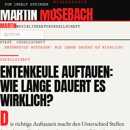
KRITIK, ESSAY, WIDERSPRUCH.
ZUM INHALT SPRINGEN
MARTIN
MOSEBACH
MARTIN
MUSIK
LITERATUR
GESELLSCHAFT
Suche
START
GESELLSCHAFT
ENTENKEULE AUFTAUEN: WIE LANGE DAUERT ES WIRKLICH?
GESELLSCHAFT
ENTENKEULE AUFTAUEN:
WIE LANGE DAUERT ES
WIRKLICH?
D
ie richtige Auftauzeit macht den Unterschied Stellen