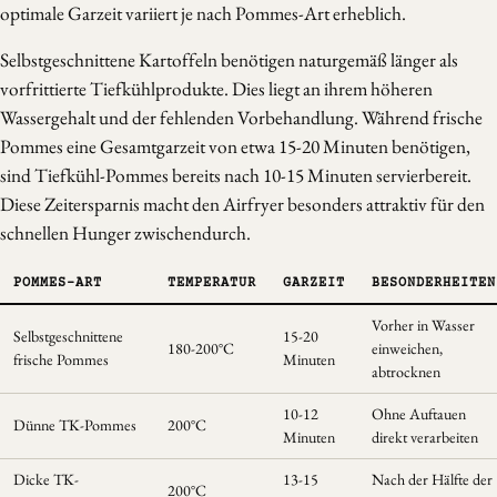
optimale Garzeit variiert je nach Pommes-Art erheblich.
Selbstgeschnittene Kartoffeln benötigen naturgemäß länger als
vorfrittierte Tiefkühlprodukte. Dies liegt an ihrem höheren
Wassergehalt und der fehlenden Vorbehandlung. Während frische
Pommes eine Gesamtgarzeit von etwa 15-20 Minuten benötigen,
sind Tiefkühl-Pommes bereits nach 10-15 Minuten servierbereit.
Diese Zeitersparnis macht den Airfryer besonders attraktiv für den
schnellen Hunger zwischendurch.
POMMES-ART
TEMPERATUR
GARZEIT
BESONDERHEITEN
Vorher in Wasser
Selbstgeschnittene
15-20
180-200°C
einweichen,
frische Pommes
Minuten
abtrocknen
10-12
Ohne Auftauen
Dünne TK-Pommes
200°C
Minuten
direkt verarbeiten
Dicke TK-
13-15
Nach der Hälfte der
200°C