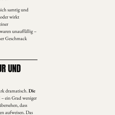
sich samtig und
oder wirkt
einer
waren unauffällig –
scher Geschmack
UR UND
ark dramatisch.
Die
C
– ein Grad weniger
übersehen, dass
en aufweisen. Das