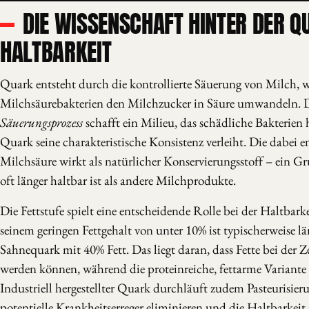
DIE WISSENSCHAFT HINTER DER Q
HALTBARKEIT
Quark entsteht durch die kontrollierte Säuerung von Milch, w
Milchsäurebakterien den Milchzucker in Säure umwandeln. 
Säuerungsprozess
schafft ein Milieu, das schädliche Bakteri
Quark seine charakteristische Konsistenz verleiht. Die dabei 
Milchsäure wirkt als natürlicher Konservierungsstoff – ein
oft länger haltbar ist als andere Milchprodukte.
Die Fettstufe spielt eine entscheidende Rolle bei der Haltbar
seinem geringen Fettgehalt von unter 10% ist typischerweise lä
Sahnequark mit 40% Fett. Das liegt daran, dass Fette bei der Z
werden können, während die proteinreiche, fettarme Variante s
Industriell hergestellter Quark durchläuft zudem Pasteurisier
potentielle Krankheitserreger eliminieren und die Haltbarkeit 