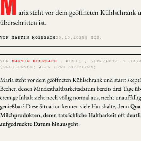
M
aria steht vor dem geöffneten Kühlschrank u
überschritten ist.
VON MARTIN MOSEBACH
20.10.2025
5 MIN.
VON
MARTIN MOSEBACH
· MUSIK-, LITERATUR- & GESE
(FEUILLETON; ALLE DREI RUBRIKEN)
Maria steht vor dem geöffneten Kühlschrank und starrt skept
Becher, dessen Mindesthaltbarkeitsdatum bereits drei Tage übe
cremige Inhalt sieht noch völlig normal aus, riecht unauffällig
genießbar? Diese Situation kennen viele Haushalte, denn
Quar
Milchprodukten, deren tatsächliche Haltbarkeit oft deutli
aufgedruckte Datum hinausgeht
.