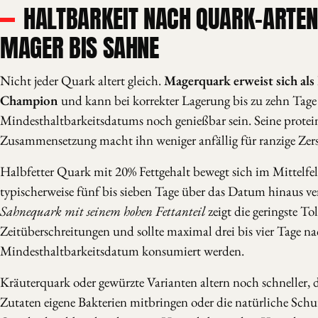
HALTBARKEIT NACH QUARK-ARTEN
MAGER BIS SAHNE
Nicht jeder Quark altert gleich.
Magerquark erweist sich als
Champion
und kann bei korrekter Lagerung bis zu zehn Tage
Mindesthaltbarkeitsdatums noch genießbar sein. Seine protein
Zusammensetzung macht ihn weniger anfällig für ranzige Zers
Halbfetter Quark mit 20% Fettgehalt bewegt sich im Mittelfe
typischerweise fünf bis sieben Tage über das Datum hinaus v
Sahnequark mit seinem hohen Fettanteil
zeigt die geringste To
Zeitüberschreitungen und sollte maximal drei bis vier Tage n
Mindesthaltbarkeitsdatum konsumiert werden.
Kräuterquark oder gewürzte Varianten altern noch schneller, d
Zutaten eigene Bakterien mitbringen oder die natürliche Schut