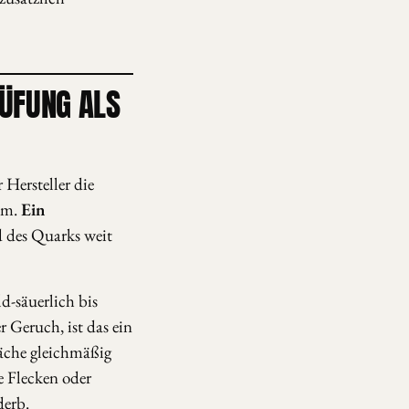
RÜFUNG ALS
 Hersteller die
tum.
Ein
d des Quarks weit
ld-säuerlich bis
r Geruch, ist das ein
läche gleichmäßig
e Flecken oder
derb.