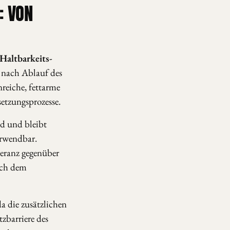
: VON
 Haltbarkeits-
 nach Ablauf des
reiche, fettarme
etzungsprozesse.
ld und bleibt
erwendbar.
leranz gegenüber
ach dem
a die zusätzlichen
zbarriere des