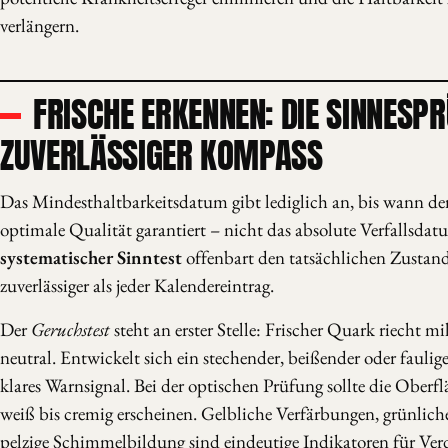
verlängern.
FRISCHE ERKENNEN: DIE SINNESP
ZUVERLÄSSIGER KOMPASS
Das Mindesthaltbarkeitsdatum gibt lediglich an, bis wann der
optimale Qualität garantiert – nicht das absolute Verfallsda
systematischer Sinntest
offenbart den tatsächlichen Zustan
zuverlässiger als jeder Kalendereintrag.
Der
Geruchstest
steht an erster Stelle: Frischer Quark riecht mi
neutral. Entwickelt sich ein stechender, beißender oder faulige
klares Warnsignal. Bei der optischen Prüfung sollte die Oberf
weiß bis cremig erscheinen. Gelbliche Verfärbungen, grünlich
pelzige Schimmelbildung sind eindeutige Indikatoren für Ver