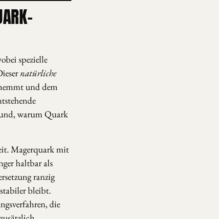
UARK-
obei spezielle
Dieser
natürliche
en hemmt und dem
entstehende
 Grund, warum Quark
keit. Magerquark mit
nger haltbar als
ersetzung ranzig
tabiler bleibt.
ungsverfahren, die
zusätzlich