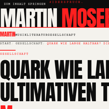
KRITIK, ESSAY, WIDERSPRUCH.
MARTIN
MOSE
ZUM INHALT SPRINGEN
MARTIN
MUSIK
LITERATUR
GESELLSCHAFT
START
GESELLSCHAFT
QUARK WIE LANGE HALTBAR? DI
GESELLSCHAFT
QUARK WIE LA
ULTIMATIVEN T