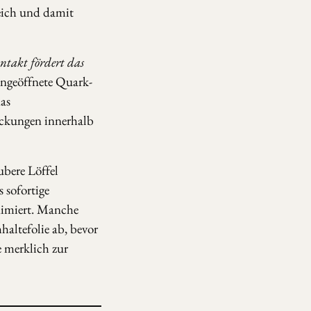
reich und damit
ntakt fördert das
Ungeöffnete Quark-
as
ckungen innerhalb
ubere Löffel
 sofortige
nimiert. Manche
altefolie ab, bevor
e merklich zur