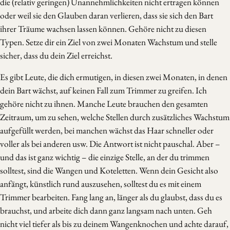
die (relativ geringen) Unannehmlichkeiten nicht ertragen können
oder weil sie den Glauben daran verlieren, dass sie sich den Bart
ihrer Träume wachsen lassen können. Gehöre nicht zu diesen
Typen. Setze dir ein Ziel von zwei Monaten Wachstum und stelle
sicher, dass du dein Ziel erreichst.
Es gibt Leute, die dich ermutigen, in diesen zwei Monaten, in denen
dein Bart wächst, auf keinen Fall zum Trimmer zu greifen. Ich
gehöre nicht zu ihnen. Manche Leute brauchen den gesamten
Zeitraum, um zu sehen, welche Stellen durch zusätzliches Wachstum
aufgefüllt werden, bei manchen wächst das Haar schneller oder
voller als bei anderen usw. Die Antwort ist nicht pauschal. Aber –
und das ist ganz wichtig – die einzige Stelle, an der du trimmen
solltest, sind die Wangen und Koteletten. Wenn dein Gesicht also
anfängt, künstlich rund auszusehen, solltest du es mit einem
Trimmer bearbeiten. Fang lang an, länger als du glaubst, dass du es
brauchst, und arbeite dich dann ganz langsam nach unten. Geh
nicht viel tiefer als bis zu deinem Wangenknochen und achte darauf,