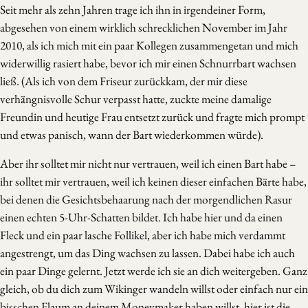
Seit mehr als zehn Jahren trage ich ihn in irgendeiner Form,
abgesehen von einem wirklich schrecklichen November im Jahr
2010, als ich mich mit ein paar Kollegen zusammengetan und mich
widerwillig rasiert habe, bevor ich mir einen Schnurrbart wachsen
ließ. (Als ich von dem Friseur zurückkam, der mir diese
verhängnisvolle Schur verpasst hatte, zuckte meine damalige
Freundin und heutige Frau entsetzt zurück und fragte mich prompt
und etwas panisch, wann der Bart wiederkommen würde).
Aber ihr solltet mir nicht nur vertrauen, weil ich einen Bart habe –
ihr solltet mir vertrauen, weil ich keinen dieser einfachen Bärte habe,
bei denen die Gesichtsbehaarung nach der morgendlichen Rasur
einen echten 5-Uhr-Schatten bildet. Ich habe hier und da einen
Fleck und ein paar lasche Follikel, aber ich habe mich verdammt
angestrengt, um das Ding wachsen zu lassen. Dabei habe ich auch
ein paar Dinge gelernt. Jetzt werde ich sie an dich weitergeben. Ganz
gleich, ob du dich zum Wikinger wandeln willst oder einfach nur ein
bisschen Flaum an deinem Moneymaker haben willst, hier ist die