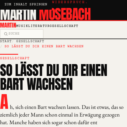
KRITIK, ESSAY, WIDERSPRUCH.
ZUM INHALT SPRINGEN
MARTIN
MOSEBACH
MARTIN
MUSIK
LITERATUR
GESELLSCHAFT
Suche
START
GESELLSCHAFT
SO LÄSST DU DIR EINEN BART WACHSEN
GESELLSCHAFT
SO LÄSST DU DIR EINEN
BART WACHSEN
A
h, sich einen Bart wachsen lassen. Das ist etwas, das so
ziemlich jeder Mann schon einmal in Erwägung gezogen
hat. Manche haben sich sogar schon dafür ent