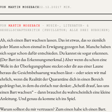
VON MARTIN MOSEBACH
22.12.2021
7 MIN.
VON
MARTIN MOSEBACH
· MUSIK-, LITERATUR- &
GESELLSCHAFTSKRITIK (FEUILLETON; ALLE DREI RUBRIKEN)
Ah, sich einen Bart wachsen lassen. Das ist etwas, das so ziemlich
jeder Mann schon einmal in Erwägung gezogen hat. Manche haben
sich sogar schon dafür entschieden. Du kannst sie sogar erkennen.
(Der Bart ist das Erkennungsmerkmal.) Aber wenn du schon eine
Weile in der Überlegungsphase steckst oder dir aus einer Laune
heraus die Gesichtsbehaarung wachsen lässt – oder seien wir mal
ehrlich, wenn die Realität der Quarantäne dich in einen Bereich
gedrängt hat, in dem du einfach nur denkst: „Scheiß drauf, lass uns
einen Bart wachsen“ – dann brauchst du wahrscheinlich eine kleine
Anleitung. Und genau da komme ich ins Spiel.
Warum solltest du mir vertrauen? Zum einen habe ich einen Bart.