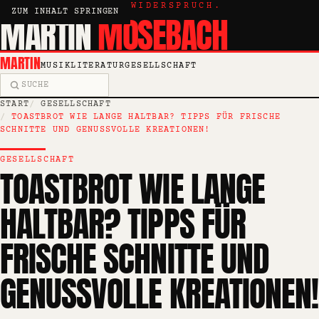
KRITIK, ESSAY, WIDERSPRUCH.
ZUM INHALT SPRINGEN
MARTIN
MOSEBACH
MARTIN
MUSIK
LITERATUR
GESELLSCHAFT
Suche
START
GESELLSCHAFT
TOASTBROT WIE LANGE HALTBAR? TIPPS FÜR FRISCHE
SCHNITTE UND GENUSSVOLLE KREATIONEN!
GESELLSCHAFT
TOASTBROT WIE LANGE
HALTBAR? TIPPS FÜR
FRISCHE SCHNITTE UND
GENUSSVOLLE KREATIONEN!