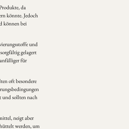
 Produkte, da
ern könnte. Jedoch
d können bei
vierungsstoffe und
orgfältig gelagert
nfälliger für
lten oft besondere
erungsbedingungen
t und sollten nach
ittel, neigt aber
chüttelt werden, um