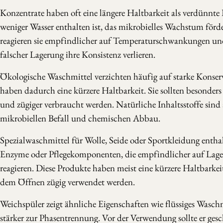
Konzentrate haben oft eine längere Haltbarkeit als verdünnte
weniger Wasser enthalten ist, das mikrobielles Wachstum förd
reagieren sie empfindlicher auf Temperaturschwankungen un
falscher Lagerung ihre Konsistenz verlieren.
Ökologische Waschmittel verzichten häufig auf starke Konser
haben dadurch eine kürzere Haltbarkeit. Sie sollten besonders s
und zügiger verbraucht werden. Natürliche Inhaltsstoffe sind a
mikrobiellen Befall und chemischen Abbau.
Spezialwaschmittel für Wolle, Seide oder Sportkleidung entha
Enzyme oder Pflegekomponenten, die empfindlicher auf Lag
reagieren. Diese Produkte haben meist eine kürzere Haltbarkei
dem Öffnen zügig verwendet werden.
Weichspüler zeigt ähnliche Eigenschaften wie flüssiges Waschm
stärker zur Phasentrennung. Vor der Verwendung sollte er ges