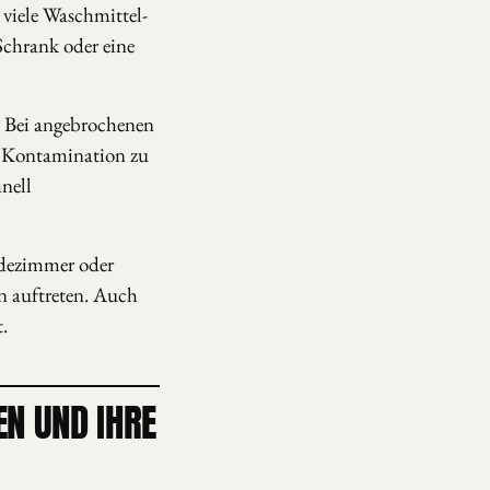
 viele Waschmittel-
Schrank oder eine
. Bei angebrochenen
d Kontamination zu
hnell
dezimmer oder
 auftreten. Auch
t.
N UND IHRE