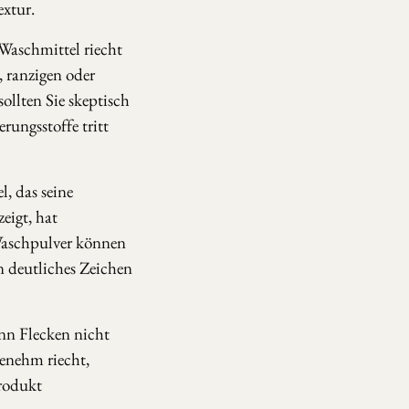
extur.
Waschmittel riecht
 ranzigen oder
llten Sie skeptisch
rungsstoffe tritt
, das seine
eigt, hat
Waschpulver können
n deutliches Zeichen
enn Flecken nicht
enehm riecht,
rodukt