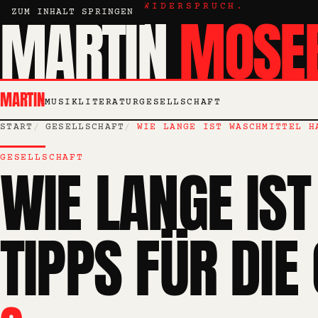
KRITIK, ESSAY, WIDERSPRUCH.
MARTIN
MOSE
ZUM INHALT SPRINGEN
MARTIN
MUSIK
LITERATUR
GESELLSCHAFT
START
GESELLSCHAFT
WIE LANGE IST WASCHMITTEL H
GESELLSCHAFT
WIE LANGE IS
TIPPS FÜR DIE