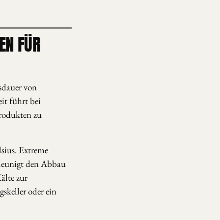
EN FÜR
sdauer von
it führt bei
rodukten zu
lsius. Extreme
hleunigt den Abbau
lte zur
skeller oder ein