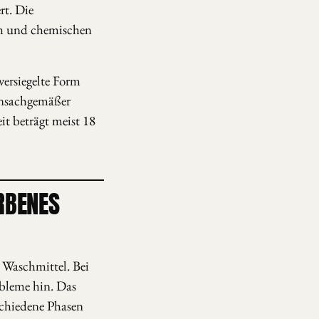
rt. Die
um und chemischen
versiegelte Form
 unsachgemäßer
it beträgt meist 18
RBENES
n Waschmittel. Bei
obleme hin. Das
schiedene Phasen